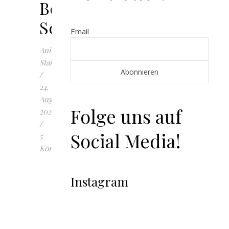
Beitrag:
Schwangerschaftsabbru
Email
Anita
Stall
/
24.
August
Folge uns auf
2020
/
Social Media!
5
Kommentare
E
s
Instagram
ist
und
bleibt
ein