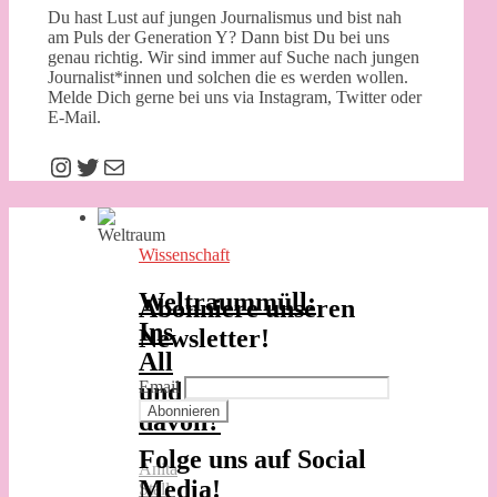
Du hast Lust auf jungen Journalismus und bist nah
am Puls der Generation Y? Dann bist Du bei uns
genau richtig. Wir sind immer auf Suche nach jungen
Journalist*innen und solchen die es werden wollen.
Melde Dich gerne bei uns via Instagram, Twitter oder
E-Mail.
Instagram
Twitter
E-Mail
Wissenschaft
Weltraummüll:
Abonniere unseren
Ins
Newsletter!
All
und
Email
davon?
Folge uns auf Social
Anita
Media!
Stall