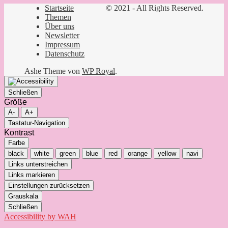
Startseite
© 2021 - All Rights Reserved.
Themen
Über uns
Newsletter
Impressum
Datenschutz
Ashe Theme von
WP Royal
.
Schließen
Größe
A-
A+
Tastatur-Navigation
Kontrast
Farbe
black
white
green
blue
red
orange
yellow
navi
Links unterstreichen
Links markieren
Einstellungen zurücksetzen
Grauskala
Schließen
Accessibility by WAH