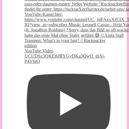
Trampen: What's in your bag? // Backpacker
edition
YouTube Video
UCUDSz3QKEt6fRYGyDKa3QwQ_djAj-
P4V6rQ