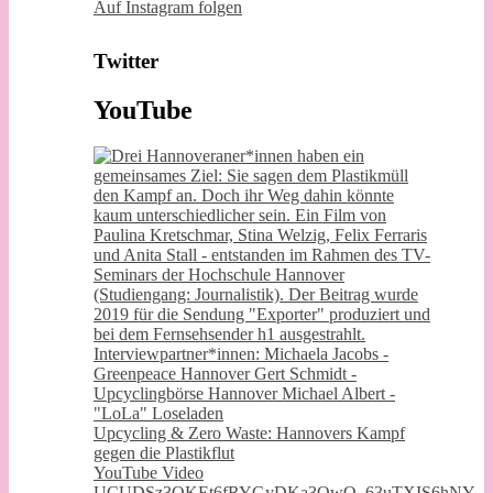
Auf Instagram folgen
Twitter
YouTube
Upcycling & Zero Waste: Hannovers Kampf
gegen die Plastikflut
YouTube Video
UCUDSz3QKEt6fRYGyDKa3QwQ_63uTXIS6hNY