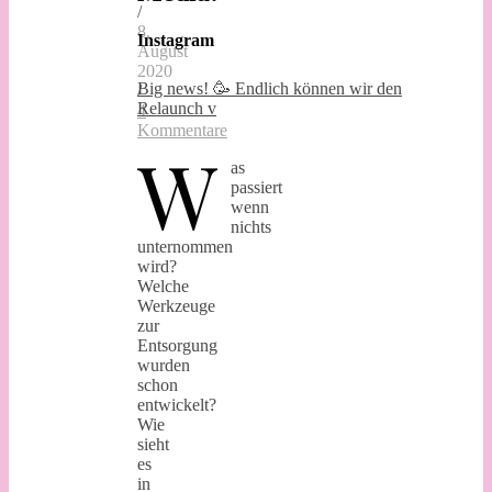
/
8.
Instagram
August
2020
Big news! 🥳 Endlich können wir den
/
Relaunch v
4
Kommentare
W
as
passiert
wenn
nichts
unternommen
wird?
Welche
Werkzeuge
zur
Entsorgung
wurden
schon
entwickelt?
Wie
sieht
es
in