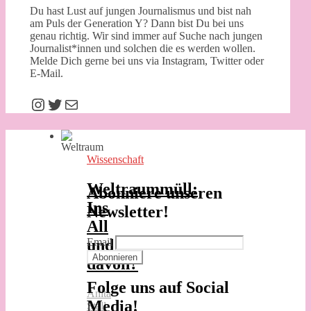
Du hast Lust auf jungen Journalismus und bist nah
am Puls der Generation Y? Dann bist Du bei uns
genau richtig. Wir sind immer auf Suche nach jungen
Journalist*innen und solchen die es werden wollen.
Melde Dich gerne bei uns via Instagram, Twitter oder
E-Mail.
Instagram
Twitter
E-Mail
Wissenschaft
Weltraummüll:
Abonniere unseren
Ins
Newsletter!
All
und
Email
davon?
Folge uns auf Social
Anita
Media!
Stall