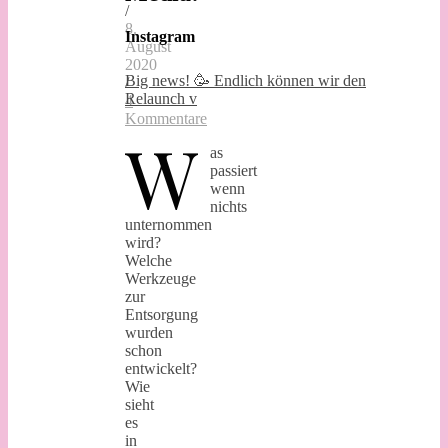
/
8.
Instagram
August
2020
Big news! 🥳 Endlich können wir den
/
Relaunch v
4
Kommentare
W
as
passiert
wenn
nichts
unternommen
wird?
Welche
Werkzeuge
zur
Entsorgung
wurden
schon
entwickelt?
Wie
sieht
es
in