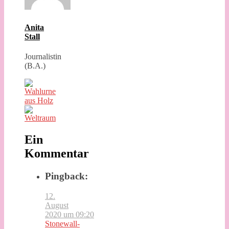
Anita
Stall
Journalistin
(B.A.)
Ein
Kommentar
Pingback:
12.
August
2020 um 09:20
Stonewall-