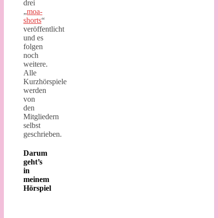
drei
„
moa-
shorts
“
veröffentlicht
und es
folgen
noch
weitere.
Alle
Kurzhörspiele
werden
von
den
Mitgliedern
selbst
geschrieben.
Darum
geht’s
in
meinem
Hörspiel