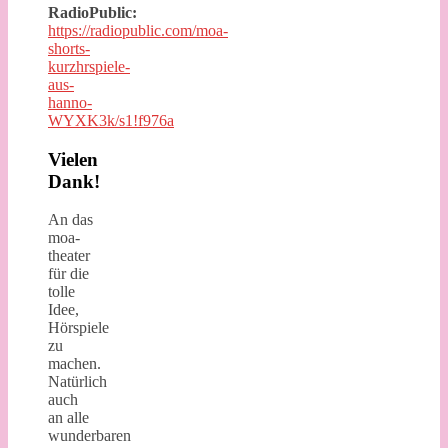
RadioPublic:
https://radiopublic.com/moa-
shorts-
kurzhrspiele-
aus-
hanno-
WYXK3k/s1!f976a
Vielen
Dank!
An das
moa-
theater
für die
tolle
Idee,
Hörspiele
zu
machen.
Natürlich
auch
an alle
wunderbaren