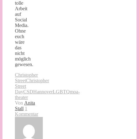
tolle
Arbeit
auf
Social
Media.
Ohne
euch
wäre
das
nicht
möglich
gewesen.
Christopher
Street
Christopher
Street
Day
CSD
Hannover
LGBTQ
moa-
theater
Von
Anita
Stall
1
Kommentar