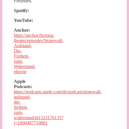
Freunden.
Spotify:
YouTube:
Anchor:
https://anchor.fm/moa-
theater/episodes/Stonewall-
Aufstand-
Die-
Freiheit-
zum-
Widerstand-
ehuvqr
Apple
Podcasts:
https://podcasts.apple.com/de/podcast/stonewall-
aufstand-
die-
freiheit-
zum-
widerstand/id1523176135?
i=1000487710881