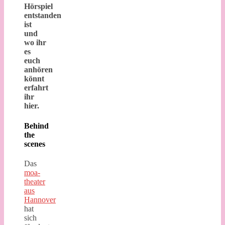
Hörspiel
entstanden
ist
und
wo ihr
es
euch
anhören
könnt
erfahrt
ihr
hier.
Behind
the
scenes
Das
moa-
theater
aus
Hannover
hat
sich