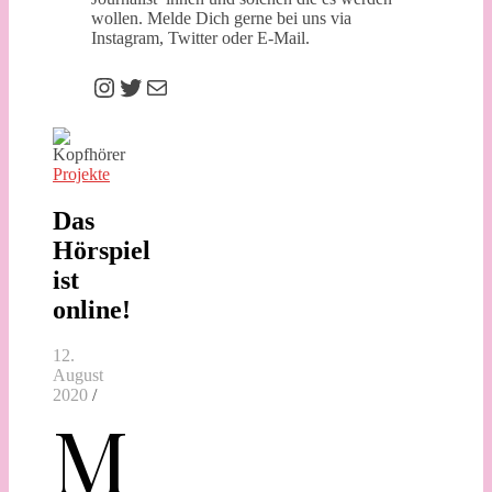
wollen. Melde Dich gerne bei uns via
Instagram, Twitter oder E-Mail.
Instagram
Twitter
E-Mail
Projekte
Das
Hörspiel
ist
online!
12.
August
2020
/
M