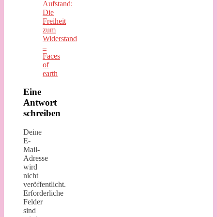
Aufstand:
Die
Freiheit
zum
Widerstand
–
Faces
of
earth
Eine
Antwort
schreiben
Deine
E-
Mail-
Adresse
wird
nicht
veröffentlicht.
Erforderliche
Felder
sind