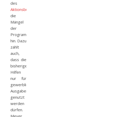
des
Aktionsbündis #AlarmstufeRot
auf
die
Mängel
der
Programme
hin. Dazu
zählt
auch,
dass die
bisherigen
Hilfen
nur für
gewerbliche
Ausgaben
genutzt
werden
dürfen.
Meyer