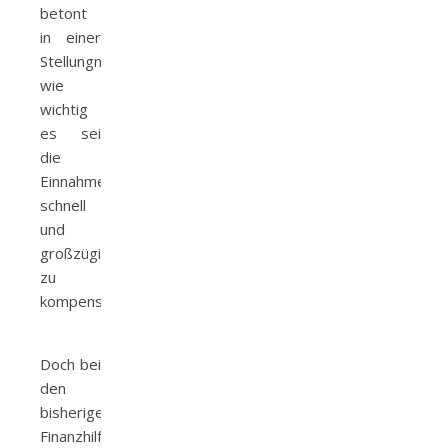
betont
in einer
Stellungnahme,
wie
wichtig
es sei
die
Einnahmeausfälle
schnell
und
großzügig
zu
kompensieren.
Veranstaltungen wie diese
Doch bei
den
bisherigen
Finanzhilfen