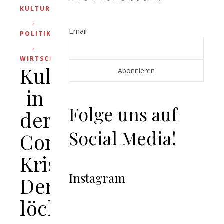
KULTUR
,
Email
POLITIK
,
WIRTSCHAFT
Kultur
in
Folge uns auf
der
Social Media!
Corona-
Krise:
Instagram
Der
löchrige