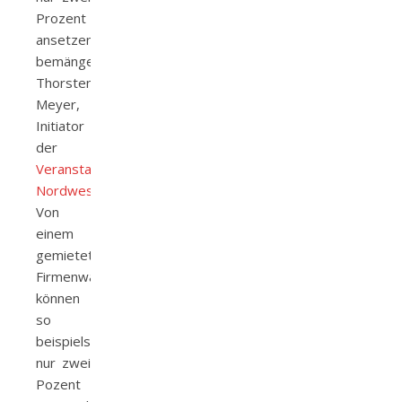
Prozent
ansetzen“,
bemängelt
Thorsten
Meyer,
Initiator
der
Veranstaltungswirtschaft
Nordwest
.
Von
einem
gemieteten
Firmenwagen
können
so
beispielsweise
nur zwei
Pozent