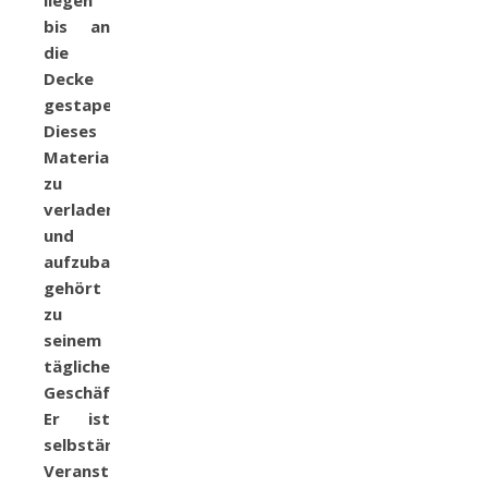
liegen
bis an
die
Decke
gestapelt.
Dieses
Material
zu
verladen
und
aufzubauen
gehört
zu
seinem
täglichem
Geschäft.
Er ist
selbständiger
Veranstaltungstechniker