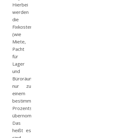
Hierbei
werden
die
Fixkosten
(wie
Miete,
Pacht
für
Lager
und
Büroräume)
nur zu
einem
bestimmten
Prozentsatz
übernommen.
Das
heißt es
sind