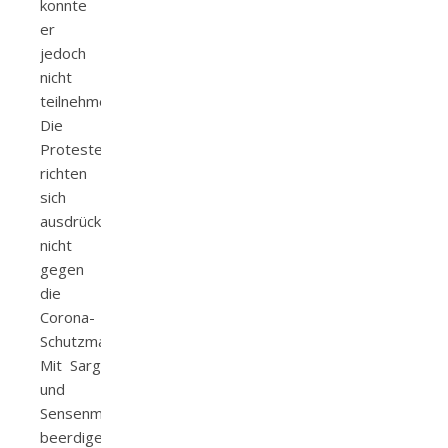
konnte
er
jedoch
nicht
teilnehmen.
Die
Proteste
richten
sich
ausdrücklich
nicht
gegen
die
Corona-
Schutzmaßnahmen.
Mit Sarg
und
Sensenmann
beerdigen