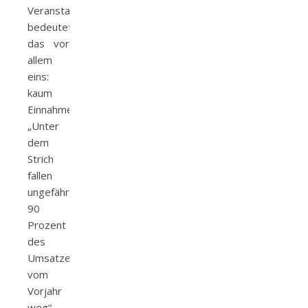
Veranstaltungswirtschaft
bedeutet
das vor
allem
eins:
kaum
Einnahmen.
„Unter
dem
Strich
fallen
ungefähr
90
Prozent
des
Umsatzes
vom
Vorjahr
weg“,