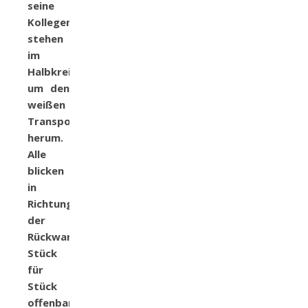
seine
Kollegen
stehen
im
Halbkreis
um den
weißen
Transporter
herum.
Alle
blicken
in
Richtung
der
Rückwand.
Stück
für
Stück
offenbart