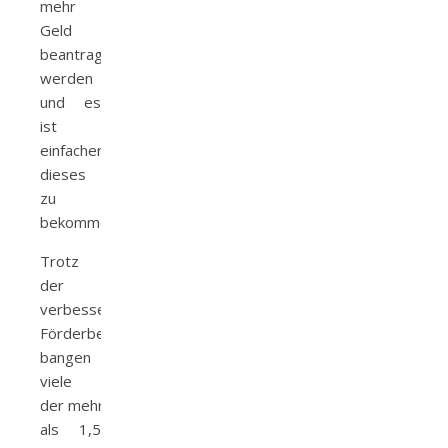
mehr
Geld
beantragt
werden
und es
ist
einfacher
dieses
zu
bekommen.
Trotz
der
verbesserten
Förderbedingungen
bangen
viele
der mehr
als 1,5