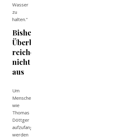
Wasser
zu
halten.“
Bisherige
Überbrückungshilfen
reichen
nicht
aus
Um
Menschen
wie
Thomas
Döttger
aufzufangen,
werden