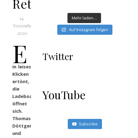
Rettungsschirm
14.
Mehr laden…
November
Auf Instagram folgen
2020
E
Twitter
in leises
Klicken
ertönt,
die
YouTube
Ladeboardwand
öffnet
sich.
Thomas
Subscribe
Döttger
und