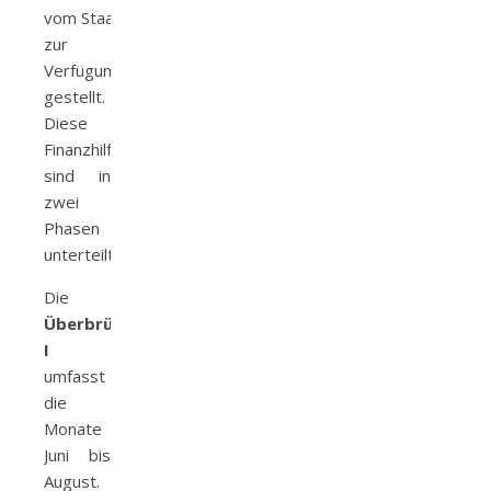
vom Staat
Überbrückungshilfen
zur
Verfügung
gestellt.
Diese
Finanzhilfen
sind in
zwei
Phasen
unterteilt:
Die
Überbrückungshilfe
I
umfasst
die
Monate
Juni bis
August.