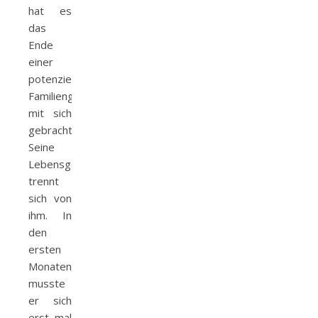
hat es
das
Ende
einer
potenziellen
Familiengründung
mit sich
gebracht.“
Seine
Lebensgefährtin
trennt
sich von
ihm. In
den
ersten
Monaten
musste
er sich
erst mal