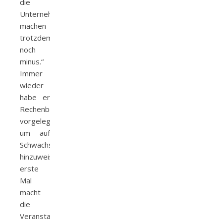
die
Unternehmen
machen
trotzdem
noch
minus.“
Immer
wieder
habe er
Rechenbeispiele
vorgelegt,
um auf
Schwachstellen
hinzuweisen. Das
erste
Mal
macht
die
Veranstaltungsbranche