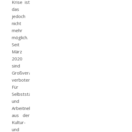
Krise ist
das
jedoch
nicht
mehr
möglich.
Seit
März
2020
sind
Großveranstaltungen
verboten.
Für
Selbstständige
und
Arbeitnehmende
aus der
Kultur-
und