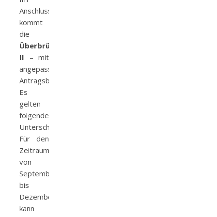
Anschluss
kommt
die
Überbrückungshilfe
II
– mit
angepassten
Antragsbedingungen.
Es
gelten
folgende
Unterschiede:
Für den
Zeitraum
von
September
bis
Dezember
kann