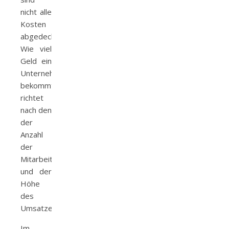
nicht alle
Kosten
abgedeckt.
Wie viel
Geld ein
Unternehmen
bekommt,
richtet
nach den
der
Anzahl
der
Mitarbeitenden
und der
Höhe
des
Umsatzeinbruchs.
Im