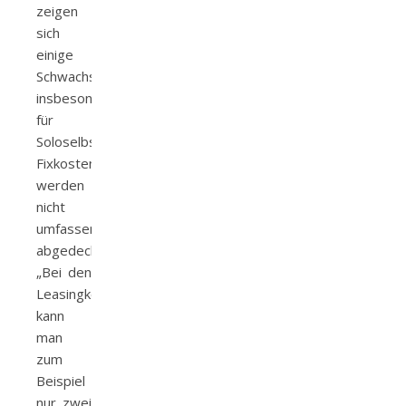
zeigen
sich
einige
Schwachstellen,
insbesondere
für
Soloselbstständige. Die
Fixkosten
werden
nicht
umfassend
abgedeckt.
„Bei den
Leasingkosten
kann
man
zum
Beispiel
nur zwei