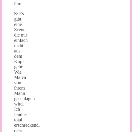
ihm.
S
: Es
gibt
eine
Scene,
die mir
einfach
nicht
aus
dem
Kopf
geht:
Wie
Malva
von
ihrem
Mann
geschlagen
wird.
Ich
fand es
total
erschreckend,
dass