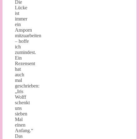
Die
Lücke
ist
immer
ein
Ansporn
mitzuarbeiten
– hoffe
ich
zumindest.
Ein
Rezensent
hat
auch
mal
geschrieben:
„Iris
Wolff
schenkt
uns
sieben
Mal
einen
Anfang.“
Das