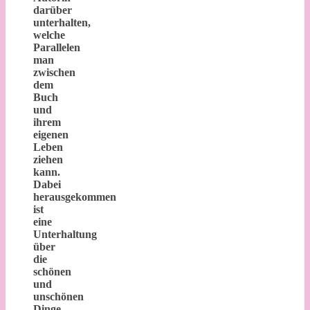
darüber
unterhalten,
welche
Parallelen
man
zwischen
dem
Buch
und
ihrem
eigenen
Leben
ziehen
kann.
Dabei
herausgekommen
ist
eine
Unterhaltung
über
die
schönen
und
unschönen
Dinge