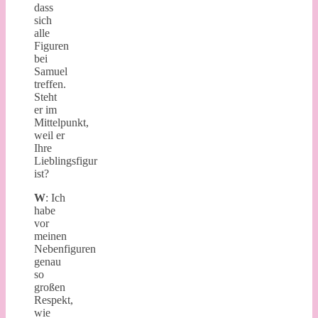
dass
sich
alle
Figuren
bei
Samuel
treffen.
Steht
er im
Mittelpunkt,
weil er
Ihre
Lieblingsfigur
ist?
W
: Ich
habe
vor
meinen
Nebenfiguren
genau
so
großen
Respekt,
wie