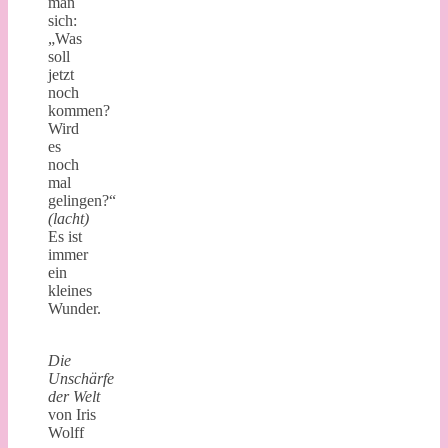
man
sich:
„Was
soll
jetzt
noch
kommen?
Wird
es
noch
mal
gelingen?“
(lacht)
Es ist
immer
ein
kleines
Wunder.
Die
Unschärfe
der Welt
von Iris
Wolff