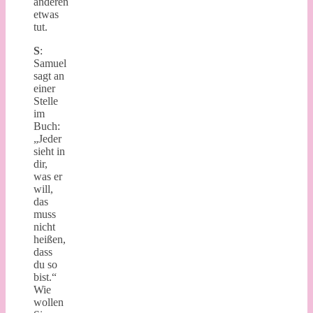
anderen
etwas
tut.
S
:
Samuel
sagt an
einer
Stelle
im
Buch:
„Jeder
sieht in
dir,
was er
will,
das
muss
nicht
heißen,
dass
du so
bist.“
Wie
wollen