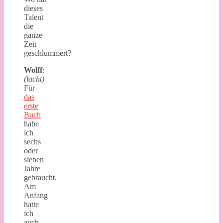
dieses
Talent
die
ganze
Zeit
geschlummert?
Wolff
:
(lacht)
Für
das
erste
Buch
habe
ich
sechs
oder
sieben
Jahre
gebraucht.
Am
Anfang
hatte
ich
auch