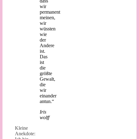
dass
wir
permanent
meinen,
wir
wüssten
wie
der
Andere
ist.
Das
ist
die
größte
Gewalt,
die
wir
einander
antun.“
Iris
wolff
Kleine
Anekdote: