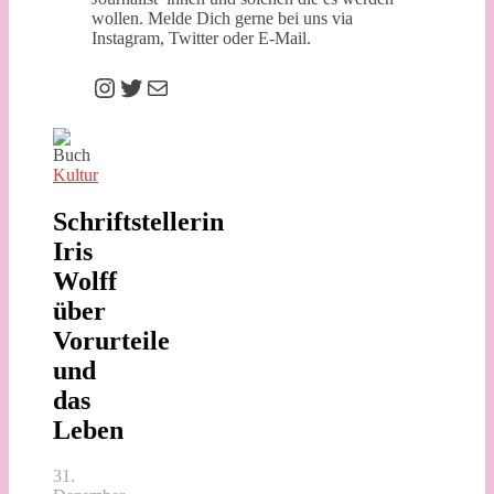
wollen. Melde Dich gerne bei uns via
Instagram, Twitter oder E-Mail.
Instagram
Twitter
E-Mail
Kultur
Schriftstellerin
Iris
Wolff
über
Vorurteile
und
das
Leben
31.