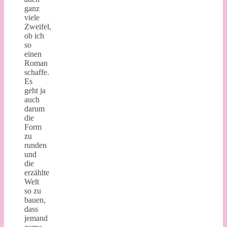
ganz
viele
Zweifel,
ob ich
so
einen
Roman
schaffe.
Es
geht ja
auch
darum
die
Form
zu
runden
und
die
erzählte
Welt
so zu
bauen,
dass
jemand