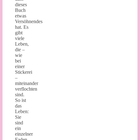
dieses
Buch
etwas
Versöhnendes
hat. Es
gibt
viele
Leben,
die –
wie
bei
einer
Stickerei
–
miteinander
verflochten
sind.
So ist
das
Leben:
Sie
sind
ein
einzelner
Faden,