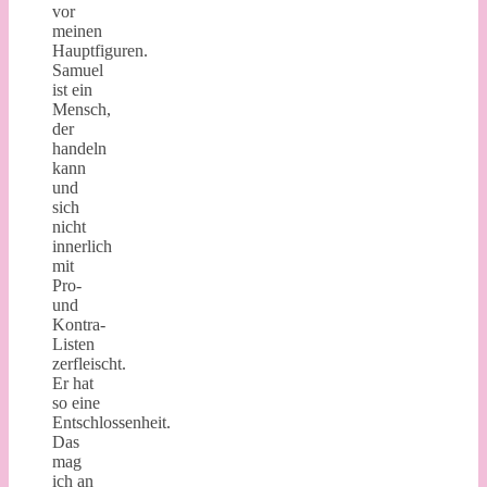
vor
meinen
Hauptfiguren.
Samuel
ist ein
Mensch,
der
handeln
kann
und
sich
nicht
innerlich
mit
Pro-
und
Kontra-
Listen
zerfleischt.
Er hat
so eine
Entschlossenheit.
Das
mag
ich an